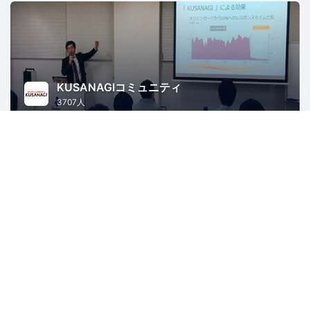
KUSANAGIコミュニティ
3707人
東京
WordPress
PHP
AWS
ITインフラ
Web
HN Tokyo
4701人
東京
起業
ソフトウェア開発
スタートアップ
ビジネス